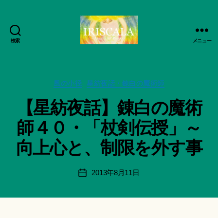
検索
メニュー
ArtWorks-
船
智
作
日
カ
成
風の小径
星紡夜話・錬白の魔術師
月
テ
者
【星紡夜話】錬白の魔術
活
ゴ
:
動
リ
船
師４０・「杖剣伝授」～
記
ー
智
録・
日
向上心と、制限を外す事
作
月
品
＊
集-
F
投
2013年8月11日
投
IRISCALA
u
稿
稿
n
者
日
a
ci