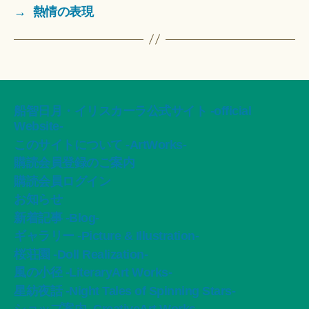
→
熱情の表現
船智日月・イリスカーラ公式サイト -official
Website-
このサイトについて -ArtWorks-
購読会員登録のご案内
購読会員ログイン
お知らせ
新着記事 -Blog-
ギャラリー -Picture & Illustration-
桜荘園 -Doll Realization-
風の小径 -LiteraryArt Works-
星紡夜話 -Night Tales of Spinning Stars-