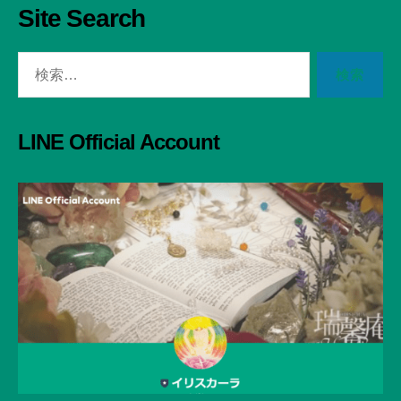
Site Search
検
索
対
象:
LINE Official Account