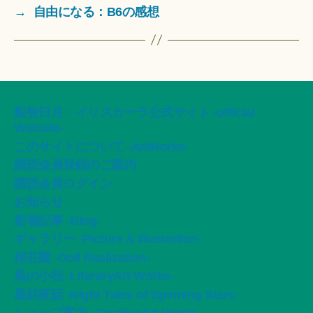
→
自由になる：B6の感想
船智日月・イリスカーラ公式サイト -official
Website-
このサイトについて -ArtWorks-
購読会員登録のご案内
購読会員ログイン
お知らせ
新着記事 -Blog-
ギャラリー -Picture & Illustration-
桜荘園 -Doll Realization-
風の小径 -LiteraryArt Works-
星紡夜話 -Night Tales of Spinning Stars-