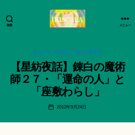
検索
メニュー
ArtWorks-
船
智
作
日
カ
成
風の小径
星紡夜話・錬白の魔術師
月
テ
者
【星紡夜話】錬白の魔術
活
ゴ
:
動
リ
船
師２７・「運命の人」と
記
ー
智
録・
日
「座敷わらし」
作
月
品
＊
集-
F
投
2012年9月24日
投
IRISCALA
u
稿
稿
n
者
日
a
ci