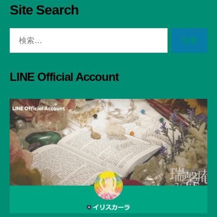
Site Search
検
索
対
象:
LINE Official Account