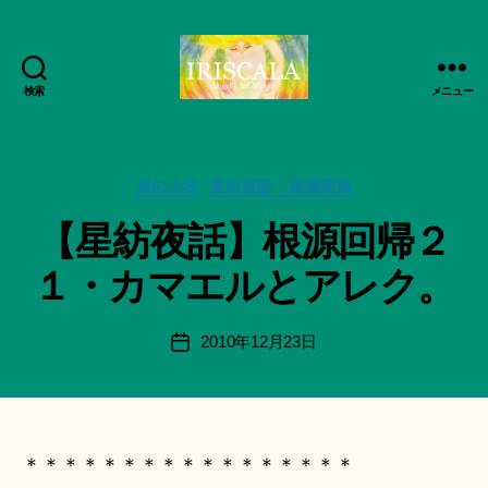
検索
メニュー
ArtWorks-
作
船
成
智
者
日
カ
風の小径
星紡夜話・根源回帰
:
月
テ
船
【星紡夜話】根源回帰２
活
ゴ
智
動
リ
日
１・カマエルとアレク。
記
ー
月
録・
＊
作
F
投
2010年12月23日
投
品
u
稿
稿
集-
n
者
日
IRISCALA
a
ci
Hi
＊＊＊＊＊＊＊＊＊＊＊＊＊＊＊＊＊
ts