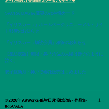
友だち登録して最新情報＆クーポンをゲット★
SACRA MAGIA 変容の72神性カード
「イリスカーラ」ホームページリニューアル・サイ
ト移管のお知らせ
「イリスカーラ購読会員」移管のお知らせ
【星紡夜話】無限・昇「灼位の太陽は赤子のように
泣く」
双子座新月・神戸で委託販売はじめました
© 2026年
ArtWorks-船智日月活動記録・作品集-
上
↑
IRISCALA