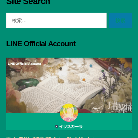
Site Search
検
索
対
象:
LINE Official Account