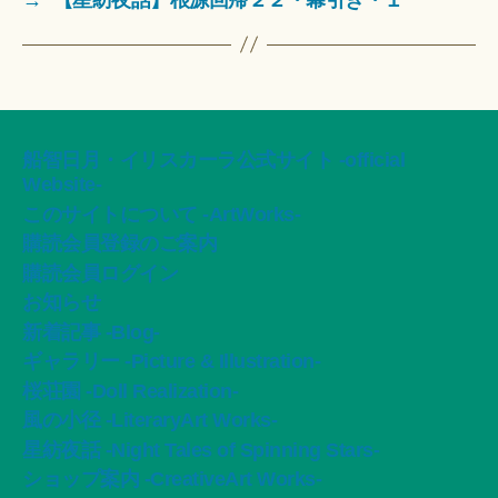
船智日月・イリスカーラ公式サイト -official
Website-
このサイトについて -ArtWorks-
購読会員登録のご案内
購読会員ログイン
お知らせ
新着記事 -Blog-
ギャラリー -Picture & Illustration-
桜荘園 -Doll Realization-
風の小径 -LiteraryArt Works-
星紡夜話 -Night Tales of Spinning Stars-
ショップ案内 -CreativeArt Works-