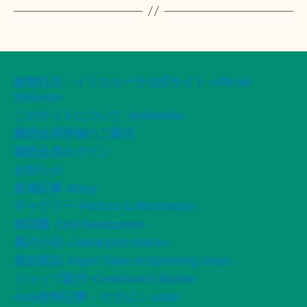
船智日月・イリスカーラ公式サイト -official
Website-
このサイトについて -ArtWorks-
購読会員登録のご案内
購読会員ログイン
お知らせ
新着記事 -Blog-
ギャラリー -Picture & Illustration-
桜荘園 -Doll Realization-
風の小径 -LiteraryArt Works-
星紡夜話 -Night Tales of Spinning Stars-
ショップ案内 -CreativeArt Works-
note有料記事・マガジン -note