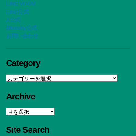
LINE VOOM
LINE公式
X公式
Bluesky公式
お問い合わせ
Category
Category
Archive
Archive
Site Search