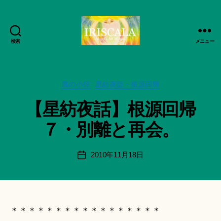
検索
メニュー
ArtWorks-
作
船
成
智
者
日
カ
風の小径
星紡夜話・根源回帰
:
月
テ
船
【星紡夜話】根源回帰
活
ゴ
智
動
リ
日
７・別離と再会。
記
ー
月
録・
＊
作
F
投
2010年11月18日
投
品
u
稿
稿
集-
n
者
日
IRISCALA
a
ci
Hi
＊＊＊＊＊＊＊＊＊＊＊＊＊＊＊＊＊
ts