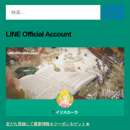
検
索
対
象:
LINE Official Account
友だち登録して最新情報＆クーポンをゲット★