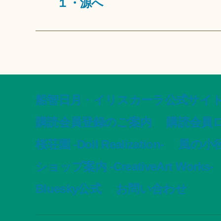
１・源へ
船智日月・イリスカーラ公式サイト -offic
購読会員登録のご案内
購読会員
桜荘園 -Doll Realization-
風の小径 -
ショップ案内 -CreativeArt Works-
Bluesky公式
お問い合わせ