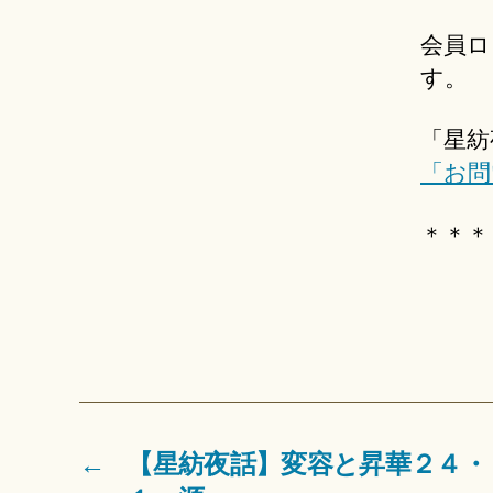
会員ロ
す。
「星紡
「お問
＊＊＊
←
【星紡夜話】変容と昇華２４・