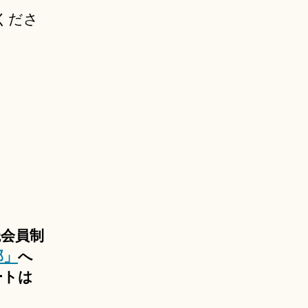
くださ
読会員制
部」
へ
ートは