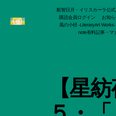
船智日月・イリスカーラ公式サイト -o
購読会員ログイン
お知ら
風の小径 -LiteraryArt Works-
ArtWorks-
note有料記事・マガ
船
智
日
月
活
動
記
録・
【星紡
作
品
集-
IRISCALA
５・「