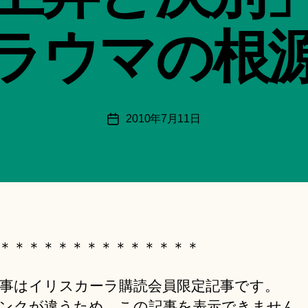
:
船
ラウマの根
智
日
月
＊
F
投
2010年7月11日
投
u
稿
稿
n
者
日
a
ci
Hi
ts
u
ki
＊＊＊＊＊＊＊＊＊＊＊＊＊＊
＊
事はイリスカーラ購読会員限定記事です。
ンクが違うため、この記事を表示できません