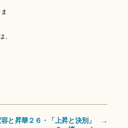
けま
は、
変容と昇華２６・「上昇と決別」
→