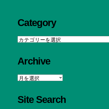
Category
Category
Archive
Archive
Site Search