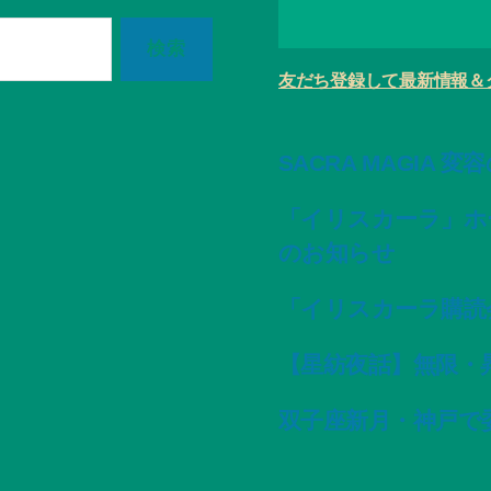
友だち登録して最新情報＆
SACRA MAGIA 
「イリスカーラ」ホ
のお知らせ
「イリスカーラ購読
【星紡夜話】無限・
双子座新月・神戸で