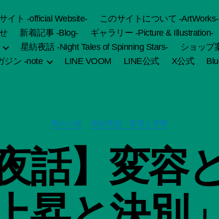
fficial Website-
このサイトについて -ArtWorks-
せ
新着記事 -Blog-
ギャラリー -Picture & Illustration-
星紡夜話 -Night Tales of Spinning Stars-
ショップ案内 
ジン -note
LINE VOOM
LINE公式
X公式
Bl
カ
風の小径
星紡夜話・変容と昇華
テ
ゴ
夜話】変容
リ
ー
作
上昇と決別
成
者