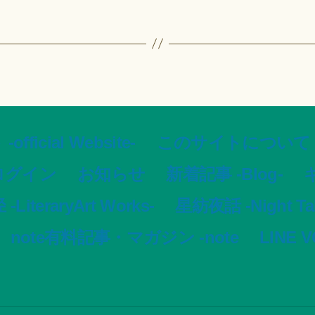
ial Website-
このサイトについて -Ar
ログイン
お知らせ
新着記事 -Blog-
ギ
LiteraryArt Works-
星紡夜話 -Night Tale
note有料記事・マガジン -note
LINE 