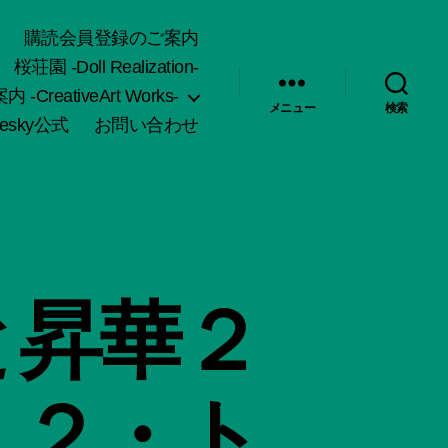
購読会員登録のご案内
桜荘園 -Doll Realization-
-CreativeArt Works-
メニュー
検索
uesky公式
お問い合わせ
と昇華２
」２・ト