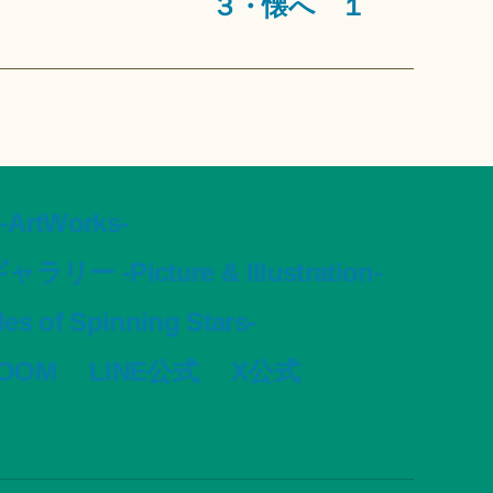
３・懐へ １
tWorks-
ャラリー -Picture & Illustration-
s of Spinning Stars-
VOOM
LINE公式
X公式