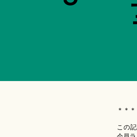
＊＊＊
この記
会員ラ