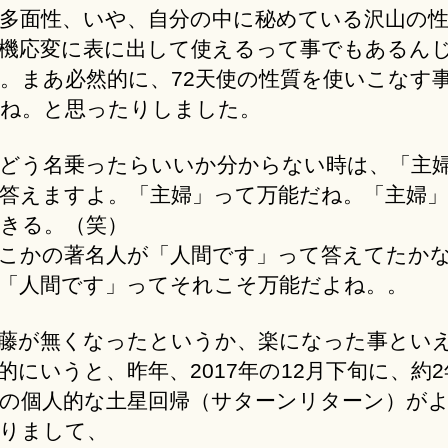
多面性、いや、自分の中に秘めている沢山の
機応変に表に出して使えるって事でもあるん
。まあ必然的に、72天使の性質を使いこなす
ね。と思ったりしました。
どう名乗ったらいいか分からない時は、「主
答えますよ。「主婦」って万能だね。「主婦
きる。（笑）
こかの著名人が「人間です」って答えてたか
「人間です」ってそれこそ万能だよね。。
藤が無くなったというか、楽になった事とい
的にいうと、昨年、2017年の12月下旬に、約
の個人的な土星回帰（サターンリターン）が
りまして、