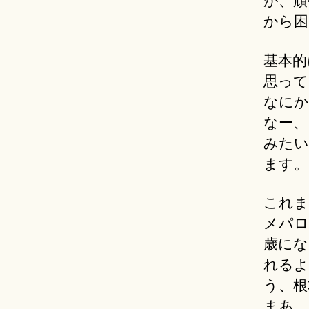
が、頑
から困る
基本的
思って
なにか
なー、
みたい
ます。
これま
メパロ
歳にな
れるよ
う、根
まあ。