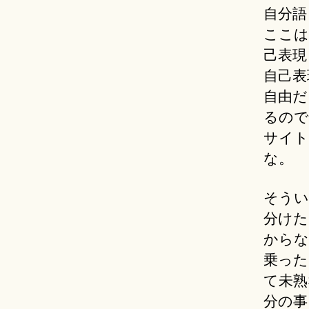
自分語
ここは
己表現
自己表
自由だ
るので
サイト
な。
そうい
分けた
からな
乗った
て未熟
分の事