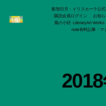
船智日月・イリスカーラ公式サイト -o
購読会員ログイン
お知ら
風の小径 -LiteraryArt Works-
ArtWorks-
note有料記事・マガ
船
智
日
月
活
動
記
録・
20
作
品
集-
IRISCALA