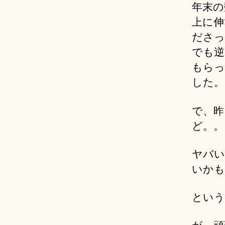
年末の
上に伸
ださっ
でも逆
もらっ
した。
で、昨
ど。。
ヤバい
いかも
という