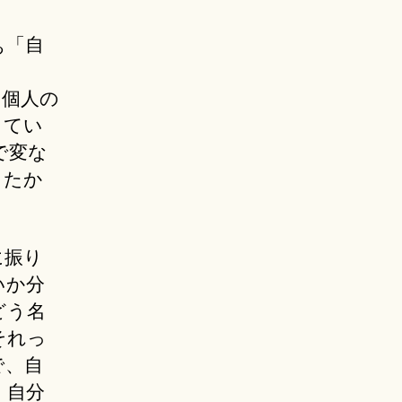
ぁ「自
は個人の
ってい
で変な
きたか
に振り
いか分
どう名
それっ
で、自
、自分