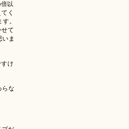
の倍以
えてく
ます。
かせて
思いま
ですけ
わらな