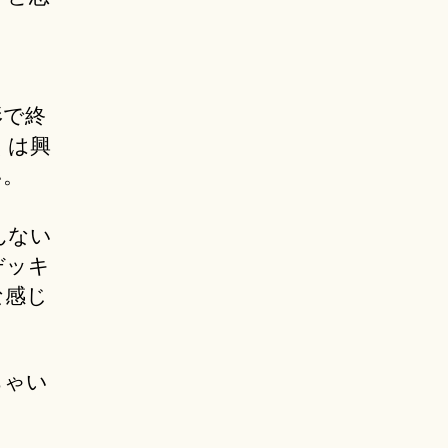
形で終
くは興
い。
んない
デッキ
な感じ
ちゃい