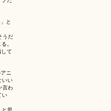
イプだ
い」と
そうだ
じる。
指して
のアニ
ないい
か言わ
てい
。と思