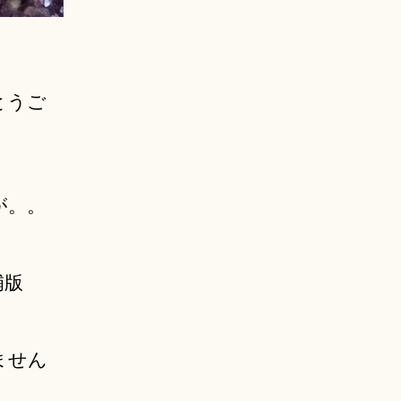
とうご
が。。
補版
ません