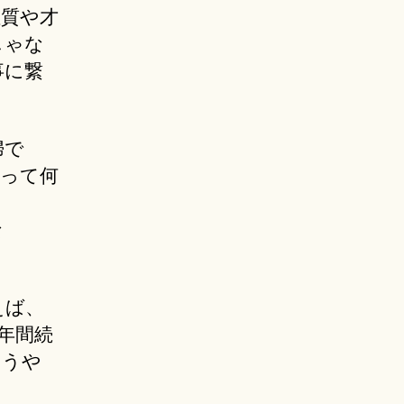
性質や才
じゃな
事に繋
婦で
」って何
な
えば、
2年間続
ようや