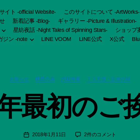
fficial Website-
このサイトについて -ArtWorks-
せ
新着記事 -Blog-
ギャラリー -Picture & Illustration-
星紡夜話 -Night Tales of Spinning Stars-
ショップ案内 
ジン -note
LINE VOOM
LINE公式
X公式
Bl
作
成
カ
者
お知らせ
瞑想の扉
内観考察
７２天使・生命の樹
テ
:
ゴ
船
18年最初のご
リ
智
ー
日
月
＊
F
投
2018
2018年1月11日
2件のコメント
投
u
稿