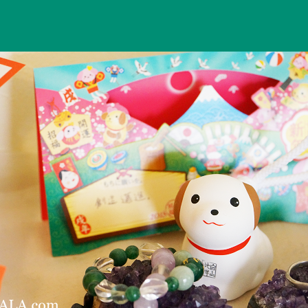
年
稿
n
者
最
日
a
初
ci
の
Hi
ご
ts
挨
u
拶。
ki
へ
＊
の