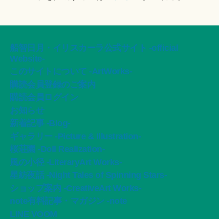
船智日月・イリスカーラ公式サイト -official
Website-
このサイトについて -ArtWorks-
購読会員登録のご案内
購読会員ログイン
お知らせ
新着記事 -Blog-
ギャラリー -Picture & Illustration-
桜荘園 -Doll Realization-
風の小径 -LiteraryArt Works-
星紡夜話 -Night Tales of Spinning Stars-
ショップ案内 -CreativeArt Works-
note有料記事・マガジン -note
LINE VOOM