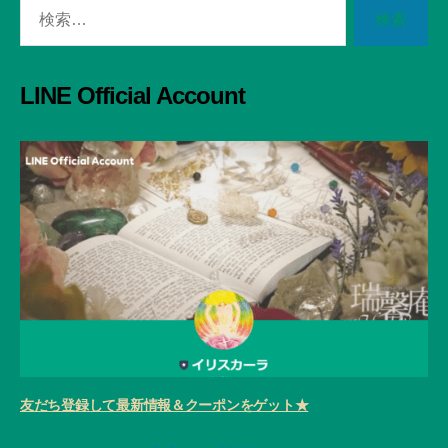
検
索
対
象:
LINE Official Account
友だち登録して最新情報＆クーポンをゲット★