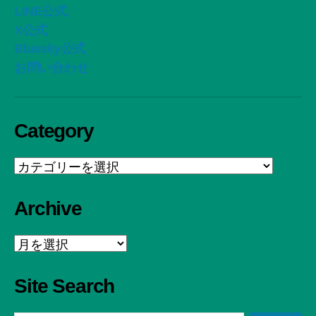
LINE公式
X公式
Bluesky公式
お問い合わせ
Category
Category
Archive
Archive
Site Search