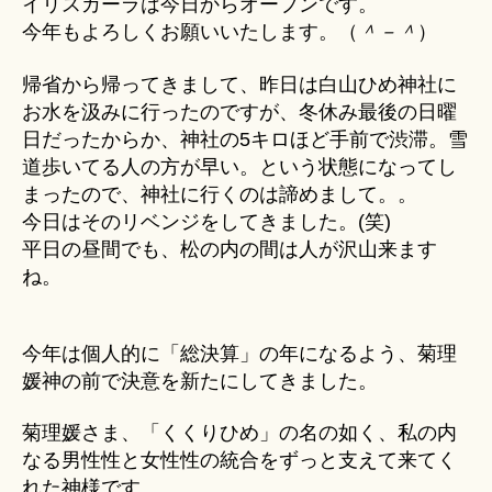
イリスカーラは今日からオープンです。
u
年
今年もよろしくお願いいたします。（
＾－＾
）
ki
の
＊
抱
帰省から帰ってきまして、昨日は白山ひめ神社に
負。
お水を汲みに行ったのですが、冬休み最後の日曜
へ
日だったからか、神社の5キロほど手前で渋滞。雪
の
道歩いてる人の方が早い。という状態になってし
まったので、神社に行くのは諦めまして。。
今日はそのリベンジをしてきました。(笑)
平日の昼間でも、松の内の間は人が沢山来ます
ね。
今年は個人的に「総決算」の年になるよう、菊理
媛神の前で決意を新たにしてきました。
菊理媛さま、「くくりひめ」の名の如く、私の内
なる男性性と女性性の統合をずっと支えて来てく
れた神様です。