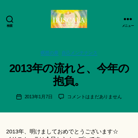
検索
メニュー
ArtWorks-
作
船
成
智
者
日
カ
瞑想の扉
自己メンテナンス
:
月
テ
船
2013年の流れと、今年の
活
ゴ
智
動
リ
日
抱負。
記
ー
月
録・
＊
作
F
投
2013
2013年1月7日
コメントはまだありません
投
品
u
稿
年
稿
集-
n
者
の
日
IRISCALA
a
流
ci
れ
Hi
と、
2013年、明けましておめでとうございます☆
ts
今